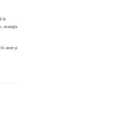
ă în
, strategia
ii atent și