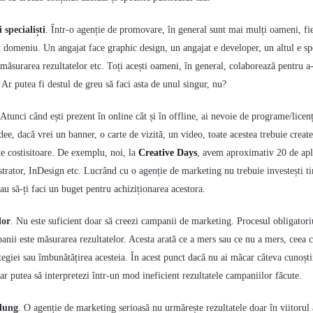
 specialiști
.
Într-o agenție de promovare, în general sunt mai mulți oameni, fie
 domeniu. Un angajat face graphic design, un angajat e developer, un altul e spe
măsurarea rezultatelor etc. Toți acești oameni, în general, colaborează pentru a-
 Ar putea fi destul de greu să faci asta de unul singur, nu?
Atunci când ești prezent în online cât și în offline, ai nevoie de programe/licen
dee, dacă vrei un banner, o carte de vizită, un video, toate acestea trebuie create
te costisitoare. De exemplu, noi, la
Creative Days
, avem aproximativ 20 de apli
trator, InDesign etc. Lucrând cu o agenție de marketing nu trebuie investești t
au să-ți faci un buget pentru achiziționarea acestora.
lor
.
Nu este suficient doar să creezi campanii de marketing. Procesul obligator
nii este măsurarea rezultatelor. Acesta arată ce a mers sau ce nu a mers, ceea c
tegiei sau îmbunătățirea acesteia. În acest punct dacă nu ai măcar câteva cunoști
 putea să interpretezi într-un mod ineficient rezultatele campaniilor făcute.
 lung
.
O agenție de marketing serioasă nu urmărește rezultatele doar în viitorul 