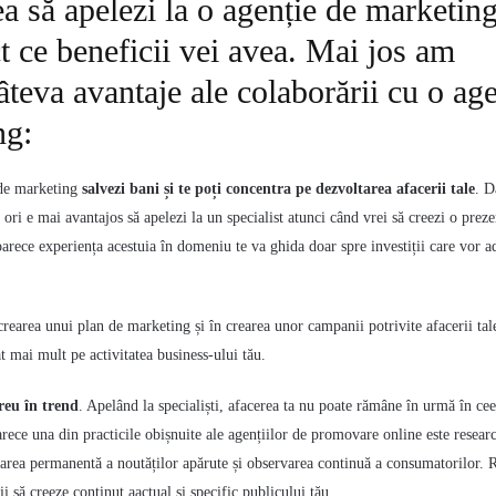
ea să apelezi la o agenție de marketing
ct ce beneficii vei avea. Mai jos am
teva avantaje ale colaborării cu o age
ng:
 de marketing
salvezi bani și te poți concentra pe dezvoltarea afacerii tale
.
Da
ori e mai avantajos să apelezi la un specialist atunci când vrei să creezi o prez
arece experiența acestuia în domeniu te va ghida doar spre investiții care vor a
 crearea unui plan de marketing și în crearea unor campanii potrivite afacerii tale
t mai mult pe activitatea business-ului tău.
reu în trend
. Apelând la specialiști, afacerea ta nu poate rămâne în urmă în ce
arece una din practicile obișnuite ale agențiilor de promovare online este resear
area permanentă a noutăților apărute și observarea continuă a consumatorilor. R
i să creeze conținut aactual și specific publicului tău.