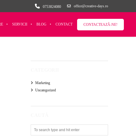
office@creative-days.ro
0753824080
RE
SERVICII
BLOG
CONTACT
CONTACTEAZÃ-NE!
CATEGORII
Marketing
Uncategorized
CAUTĂ