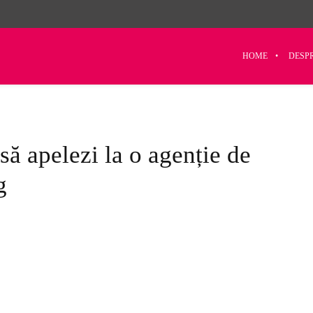
HOME
DESP
să apelezi la o agenție de
g