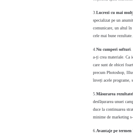
3.
Lucrezi cu mai mulți
specializat pe un anumit
comunicare, un altul în 
cele mai bune rezultate.
4.
Nu cumperi softuri
.
a-ți crea materiale. Ca i
care sunt de obicei foar
precum Photoshop, Illus
înveți acele programe, s
5.
Măsurarea rezultate
desfășurarea unuei campa
duce la continuarea stra
minime de marketing s-ar
6.
Avantaje pe termen