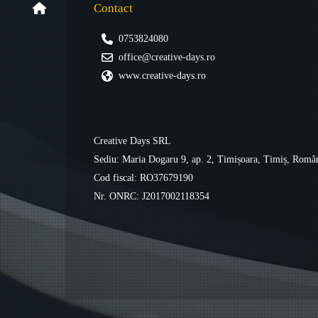
Contact
0753824080
office@creative-days.ro
www.creative-days.ro
Creative Days SRL
Sediu: Maria Dogaru 9, ap. 2, Timișoara, Timiș, Româ
Cod fiscal: RO37679190
Nr. ONRC:
J2017002118354