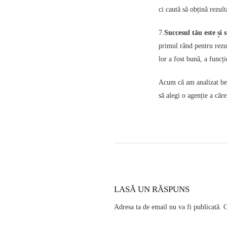
ci caută să obțină rezult
7.
Succesul tău este și 
primul rând pentru rezul
lor a fost bună, a funcți
Acum că am analizat bene
să alegi o agenție a căre
LASĂ UN RĂSPUNS
Adresa ta de email nu va fi publicată.
C