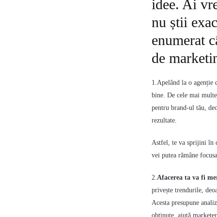
idee. Ai vr
nu știi exa
enumerat câ
de marketi
1.Apelând la o agenție
bine. De cele mai multe 
pentru brand-ul tău, deo
rezultate.
Astfel, te va sprijini în
vei putea rămâne focusa
2.
Afacerea ta va fi me
privește trendurile, deo
Acesta presupune analiz
obținute, ajută marketeri