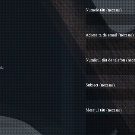
Numele tău (necesar)
Adresa ta de email (necesar)
Numărul tău de telefon (nece
nia
Subiect (necesar)
Mesajul tău (necesar)