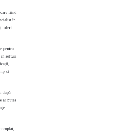
care fiind
cialist în
ți oferi
țe pentru
 în softuri
cații,
imp să
iu după
e ar putea
nțe
apropiat,