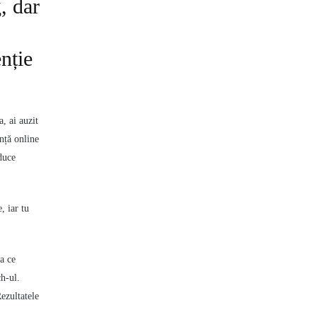
, dar
nție
, ai auzit
ență online
duce
, iar tu
ea ce
ch-ul.
ezultatele