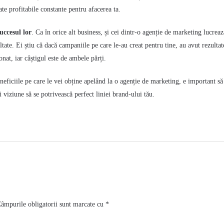
ate profitabile constante pentru afacerea ta.
succesul lor
.
Ca în orice alt business, și cei dintr-o agenție de marketing lucreaz
tate. Ei știu că dacă campaniile pe care le-au creat pentru tine, au avut rezultate
onat, iar câștigul este de ambele părți.
ficiile pe care le vei obține apelând la o agenție de marketing, e important să f
i viziune să se potrivească perfect liniei brand-ului tău.
âmpurile obligatorii sunt marcate cu
*