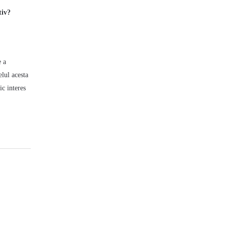
tiv?
e a
elul acesta
ic interes