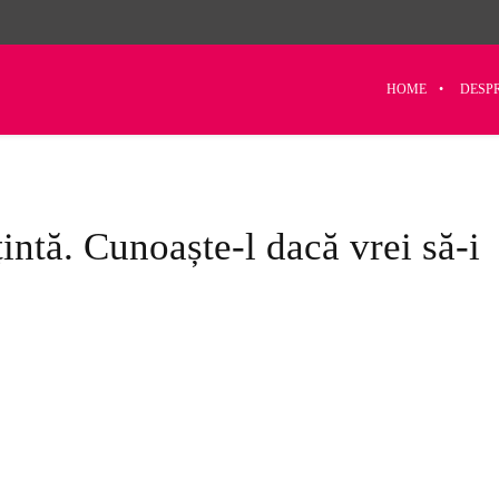
HOME
DESP
țintă. Cunoaște-l dacă vrei să-i