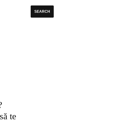
?
să te