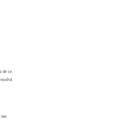
i de ce.
 rezolvă
 sau