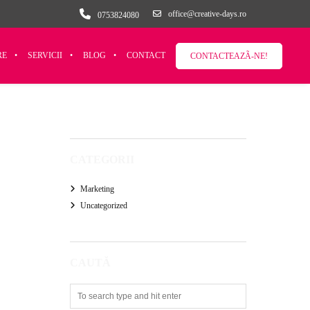
office@creative-days.ro
0753824080
RE
SERVICII
BLOG
CONTACT
CONTACTEAZÃ-NE!
CATEGORII
Marketing
Uncategorized
CAUTĂ