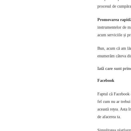
procesul de cumpărar
Promovarea rapidă 
instrumentelor de m
acum serviciile și p
Bun, acum că am lămu
enumerăm câteva din
Iată care sunt prin
Facebook
Faptul că Facebook 
fel cum nu ar trebui
această rețea. Asta
î
de afacerea ta.
Simplitatea platform