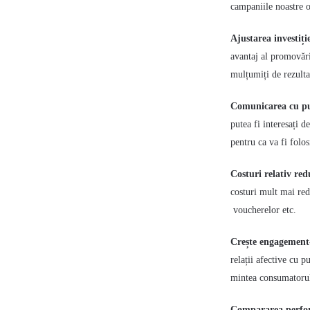
campaniile noastre o
Ajustarea investiți
avantaj al promovări
mulțumiți de rezulta
Comunicarea cu pu
putea fi interesați 
pentru ca va fi folos
Costuri relativ red
costuri mult mai redu
voucherelor etc.
Crește engagement
relații afective cu 
mintea consumatoru
Compararea perfor