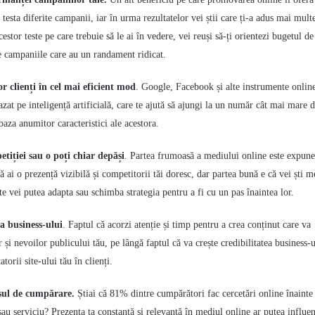
 testa diferite campanii, iar în urma rezultatelor vei știi care ți-a adus mai mult
cestor teste pe care trebuie să le ai în vedere, vei reuși să-ți orientezi bugetul de
e campaniile care au un randament ridicat.
or clienți în cel mai eficient mod
. Google, Facebook și alte instrumente onlin
azat pe inteligență artificială, care te ajută să ajungi la un număr cât mai mare 
 baza anumitor caracteristici ale acestora.
etiției sau o poți chiar depăși
. Partea frumoasă a mediului online este expune
 ai o prezență vizibilă și competitorii tăi doresc, dar partea bună e că vei ști 
i te vei putea adapta sau schimba strategia pentru a fi cu un pas înaintea lor.
ea business-ului
. Faptul că acorzi atenție și timp pentru a
crea conținut care va
 și nevoilor publicului tău, pe lângă faptul că va crește credibilitatea business-u
tatorii site-ului tău în clienți.
esul de cumpărare.
Știai că 81% dintre cumpărători fac cercetări online înainte
u serviciu? Prezența ta constantă și relevantă în mediul online ar putea influen