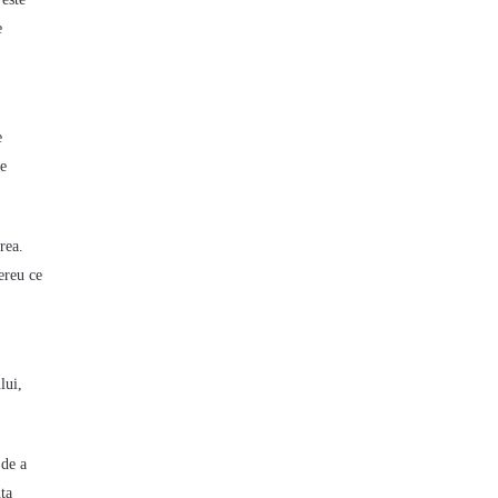
e
e
de
rea.
mereu ce
lui,
 de a
ța