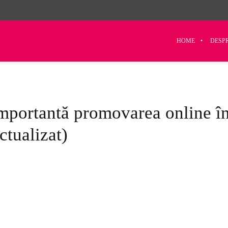
HOME
DESP
importantă promovarea online î
tualizat)