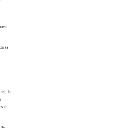
a
omova
ză să
eni, la
e
esate
 de