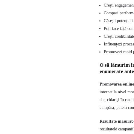
Crești engagemen
Compari performa
Găsești potențiali
Poți face față com
Crești credibilita
Influențezi proce
Promovezi rapid pr
O să lămurim în
enumerate anter
Promovarea online c
internet la nivel mo
dar, chiar și în caz
cumpăra, putem cons
Rezultate măsurab
rezultatele campanii