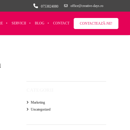
office@creative-days.ro
0753824080
RE
SERVICII
BLOG
CONTACT
CONTACTEAZÃ-NE!
n
CATEGORII
Marketing
Uncategorized