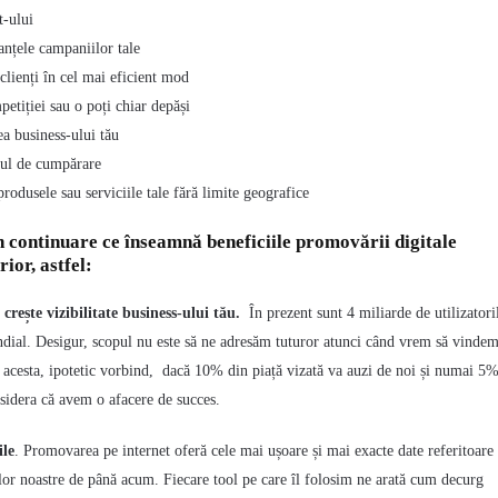
t-ului
nțele campaniilor tale
 clienți în cel mai eficient mod
petiției sau o poți chiar depăși
tea business-ului tău
sul de cumpărare
odusele sau serviciile tale fără limite geografice
 continuare ce înseamnă beneficiile promovării digitale
ior, astfel:
rește vizibilitate business-ului tău
.
În prezent sunt 4 miliarde
de utilizatori
ndial. Desigur, scopul nu este să ne adresăm tuturor atunci când vrem să vinde
ul acesta, ipotetic vorbind, dacă 10% din piață vizată va auzi de noi și numai 5
idera că avem o afacere de succes.
ile
. Promovarea pe internet oferă cele mai ușoare și mai exacte date referitoare 
lor noastre de până acum. Fiecare tool pe care îl folosim ne arată cum decurg