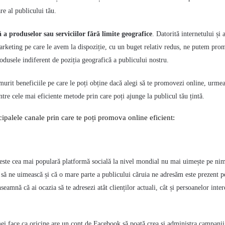
e al publicului tău.
a produselor sau serviciilor fără limite geografice
. Datorită internetului și 
arketing pe care le avem la dispoziție, cu un buget relativ redus, ne putem pr
rodusele indiferent de poziția geografică a publicului nostru.
rit beneficiile pe care le poți obține dacă alegi să te promovezi online, urmea
tre cele mai eficiente
metode prin care poți ajunge la publicul tău țintă.
cipalele canale prin care te poți promova online eficient:
este cea mai populară platformă socială la nivel mondial nu mai uimește pe nim
 să ne uimească și că o mare parte a publicului căruia ne adresăm este prezent p
nseamnă că ai ocazia să te adresezi atât clienților actuali, cât și persoanelor inter
ei face ca oricine are un cont de Facebook să poată crea și administra campanii