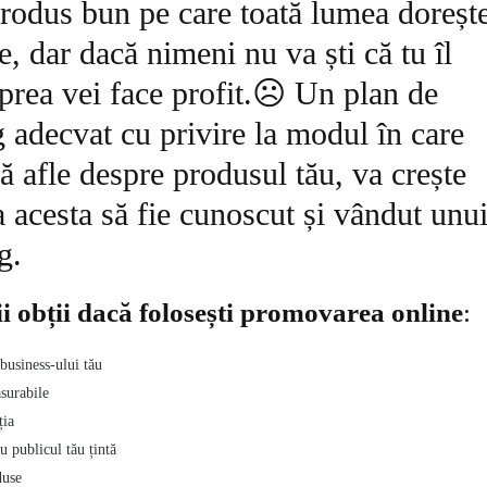
rodus bun pe care toată lumea doreșt
e, dar dacă nimeni nu va ști că tu îl
 prea vei face profit.☹️ Un plan de
 adecvat cu privire la modul în care
ă afle despre produsul tău, va crește
a acesta să fie cunoscut și vândut unu
g.
i obții dacă folosești
promovarea online
:
 business-ului tău
ăsurabile
ția
u publicul tău țintă
duse