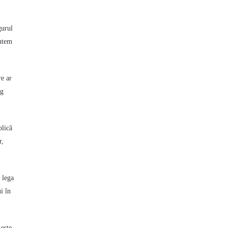
gurul
untem
re ar
ng
plică
r,
 lega
i în
 este