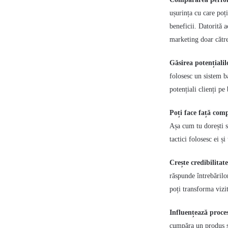
ușurința cu care poți
beneficii. Datorită a
marketing doar cătr
Găsirea potențialil
folosesc un sistem b
potențiali clienți pe
Poți face față comp
Așa cum tu dorești să
tactici folosesc ei ș
Crește credibilitat
răspunde întrebărilor
poți transforma
vizi
Influențează proc
cumpăra un produs sa