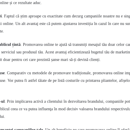
nline și ce rezultate aduc.
ei
. Faptul că știm aproape cu exactitate cum decurg campaniile noastre nu e sin
i online. Un alt avantaj este că putem ajustarea investiția în cazul în care nu s
te.
blicul țintă
.
Promovarea online te ajută să transmiți mesajul tău doar celor ca
de serviciul sau produsul tău. Acest avantaj eficientizează bugetul tău de marketi
it doar pentru cei care prezintă șanse mari să-ți devină clienți.
use
. Comparativ cu metodele de promovare tradiționale, promovarea online im
se. Vor putea fi astfel tăiate de pe listă costurile cu
printarea pliantelor, afișelo
-ul
. Prin implicarea activă a clientului în dezvoltarea brandului, companiile pot
publicul ceea ce va putea influenţa în mod decisiv valoarea brandului respectivulu
lui.
manței campaniilor tale.
Un alt beneficiu pe care promovarea online îl oferă