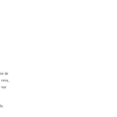
lor de
m ceva,
% vor
la