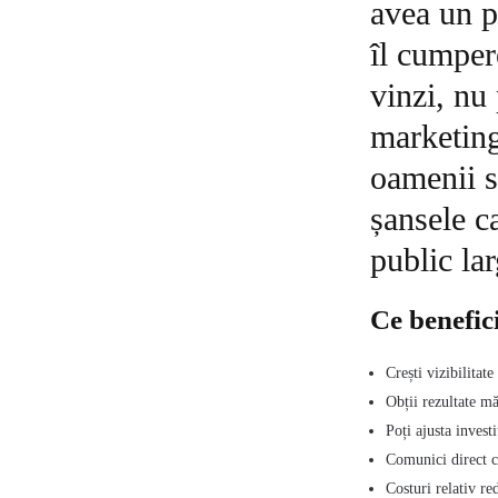
avea un p
îl cumper
vinzi, nu
marketing
oamenii s
șansele c
public lar
Ce benefici
Crești vizibilitate
Obții rezultate m
Poți ajusta investi
Comunici direct c
Costuri relativ re